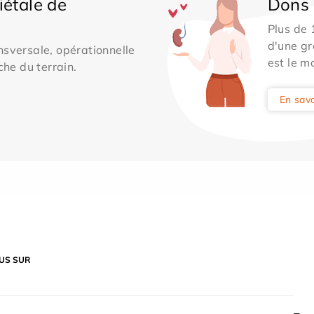
iétale de
Dons 
Plus de
d'une gr
sversale, opérationnelle
est le m
che du terrain.
En savo
US SUR