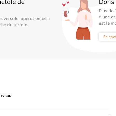
iétale de
Dons 
Plus de
d'une gr
sversale, opérationnelle
est le m
che du terrain.
En savo
US SUR