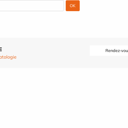
E
Rendez-vou
tologie