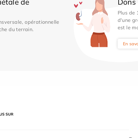
iétale de
Dons 
Plus de
d'une gr
sversale, opérationnelle
est le m
che du terrain.
En savo
US SUR