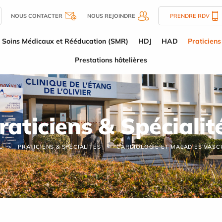
NOUS CONTACTER
NOUS REJOINDRE
PRENDRE RDV
Soins Médicaux et Rééducation (SMR)
HDJ
HAD
Praticiens
Prestations hôtelières
raticiens & Spécialit
L
PRATICIENS & SPÉCIALITÉS
CARDIOLOGIE ET MALADIES VASC