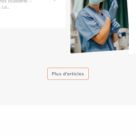
tes Étudiante –
La...
Plus d'articles