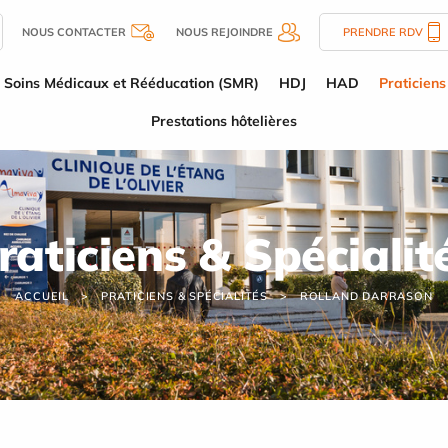
NOUS CONTACTER
NOUS REJOINDRE
PRENDRE RDV
Soins Médicaux et Rééducation (SMR)
HDJ
HAD
Praticiens
Prestations hôtelières
raticiens & Spécialit
ACCUEIL
PRATICIENS & SPÉCIALITÉS
ROLLAND DARRASON