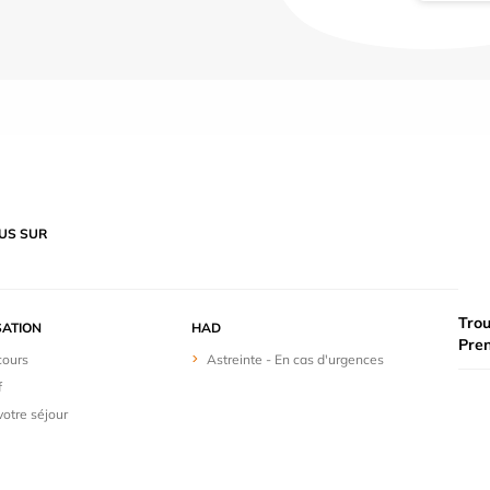
US SUR
Trou
SATION
HAD
Pre
cours
Astreinte - En cas d'urgences
f
votre séjour