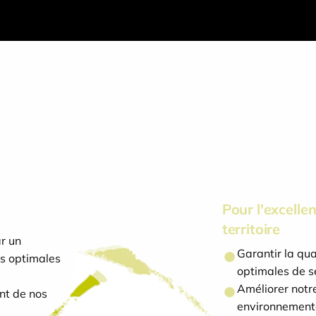
Pour l'excelle
territoire
r un
Garantir la qua
s optimales
optimales de s
Améliorer notr
nt de nos
environnemental