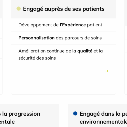
Engagé auprès de ses patients
Développement de
l’Expérience
patient
33 % de nos prati
Personnalisation
des parcours de soins
58 % de réduction
gaz à effet de ser
Amélioration continue de la
qualité
et la
gaz anesthésiant
sécurité des soins
1482 publications
 la progression
Engagé dans la p
ntale
environnemental