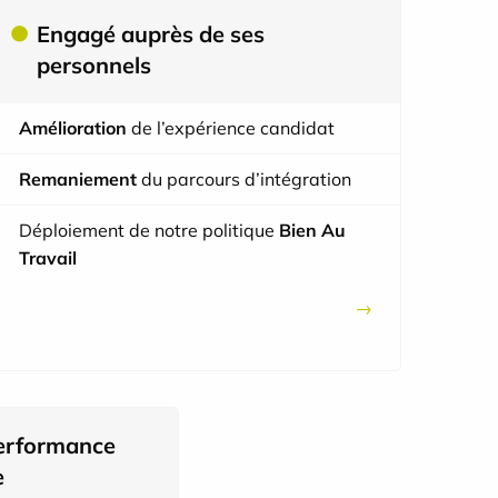
Engagé auprès de ses
personnels
ciens sont accrédités
78 % satisfaction patien
Amélioration
de l’expérience candidat
 de nos émissions de
100 % de nos établissem
re liées l'usage de nos
Remaniement
du parcours d’intégration
20 EIG déclarés en 202
s
Déploiement de notre politique
Bien Au
 scientifiques
Travail
erformance
e