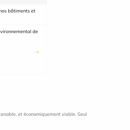
nos bâtiments et
80 % de nos fournisseurs sont engagés
dans une politique d’achats responsables
vironnemental de
0 signalement de corruption, de fraudes
ou de toutes autres pratiques
commerciales contraire à l'éthique
tenable, et économiquement viable. Seul