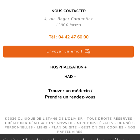
NOUS CONTACTER
4, rue Roger Carpentier
13800 Istres
Tél : 04 42 47 60 00
Envoyer un email
HOSPITALISATION
HAD
Trouver un médecin /
Prendre un rendez-vous
©2026 CLINIQUE DE L'ÉTANG DE L'OLIVIER - TOUS DROITS RÉSERVÉS -
CRÉATION & RÉALISATION : ANSWEB -
MENTIONS LÉGALES
-
DONNÉES
PERSONNELLES
-
LIENS
-
PLAN DU SITE
-
GESTION DES COOKIES
-
NOS
PARTENAIRES