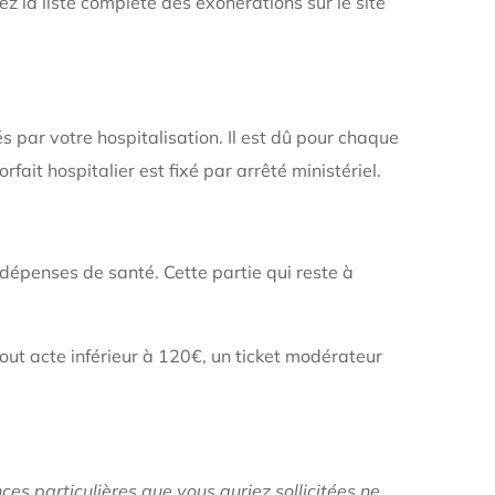
z la liste complète des exonérations sur le site
s par votre hospitalisation. Il est dû pour chaque
rfait hospitalier est fixé par arrêté ministériel.
s dépenses de santé. Cette partie qui reste à
tout acte inférieur à 120€, un ticket modérateur
es particulières que vous auriez sollicitées ne