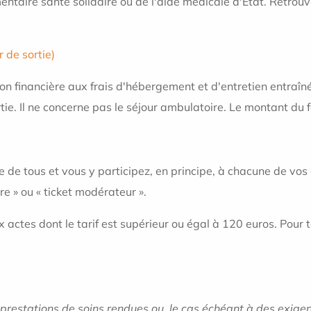
taire santé solidaire ou de l'aide médicale d'État. Retrouve
r de sortie)
tion financière aux frais d'hébergement et d'entretien entraîné
tie. Il ne concerne pas le séjour ambulatoire. Le montant du fo
ire de tous et vous y participez, en principe, à chacune de vo
re » ou « ticket modérateur ».
x actes dont le tarif est supérieur ou égal à 120 euros. Pour 
restations de soins rendues ou, le cas échéant à des exigenc