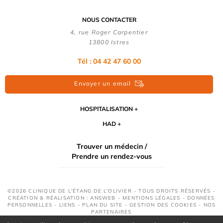
NOUS CONTACTER
4, rue Roger Carpentier
13800 Istres
Tél : 04 42 47 60 00
Envoyer un email
HOSPITALISATION
HAD
Trouver un médecin /
Prendre un rendez-vous
©2026 CLINIQUE DE L'ÉTANG DE L'OLIVIER - TOUS DROITS RÉSERVÉS -
CRÉATION & RÉALISATION : ANSWEB -
MENTIONS LÉGALES
-
DONNÉES
PERSONNELLES
-
LIENS
-
PLAN DU SITE
-
GESTION DES COOKIES
-
NOS
PARTENAIRES