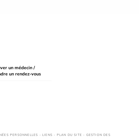
ver un médecin /
ndre un rendez-vous
NÉES PERSONNELLES
-
LIENS
-
PLAN DU SITE
-
GESTION DES