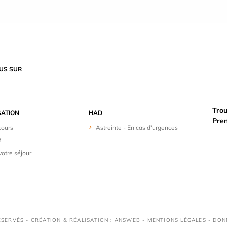
US SUR
Trou
SATION
HAD
Pre
cours
Astreinte - En cas d'urgences
f
votre séjour
RÉSERVÉS - CRÉATION & RÉALISATION : ANSWEB -
MENTIONS LÉGALES
-
DON