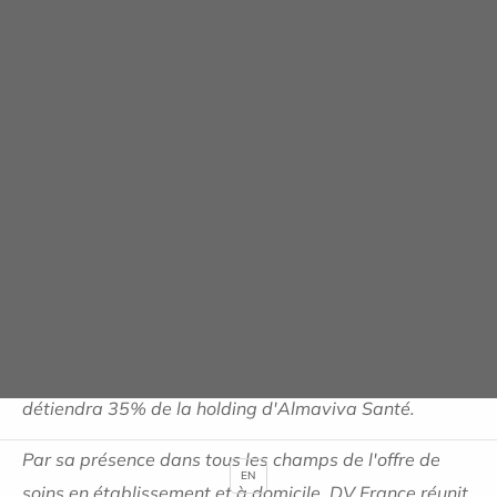
A propos de DV France
Fondée par Yves Journel qui en est le principal
actionnaire (78%) aux côtés de la MACIF (19%), DV
France est un opérateur historique des secteurs
sanitaires et médico-sociaux à l'origine notamment du
groupe Domus Vi (860 M€ de CA en 2015) dont il
détient encore 28%. DV France détient également
Sedna, 1er opérateur sanitaire et médico-social privé
du Québec, des foncières dédiées, diverses
participations.
Avec l'apport de Domus Cliniques, DV France
détiendra 35% de la holding d'Almaviva Santé.
Par sa présence dans tous les champs de l'offre de
EN
soins en établissement et à domicile, DV France réunit