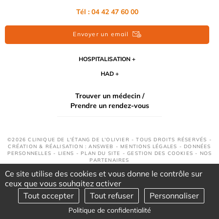
Tél : 04 42 47 60 00
Envoyer un email
HOSPITALISATION
HAD
Trouver un médecin /
Prendre un rendez-vous
©2026 CLINIQUE DE L'ÉTANG DE L'OLIVIER - TOUS DROITS RÉSERVÉS -
CRÉATION & RÉALISATION : ANSWEB -
MENTIONS LÉGALES
-
DONNÉES
PERSONNELLES
-
LIENS
-
PLAN DU SITE
-
GESTION DES COOKIES
-
NOS
PARTENAIRES
Ce site utilise des cookies et vous donne le contrôle sur
ceux que vous souhaitez activer
Tout accepter
Tout refuser
Personnaliser
Politique de confidentialité