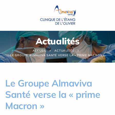
Panneau de gestion des cookies
Actualités
ACCUEIL
ACTUALITÉS
LE GROUPE ALMAVIVA SANTÉ VERSE LA « PRIME MACRON »
Le Groupe Almaviva
Santé verse la « prime
Macron »